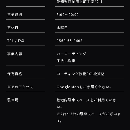
愛知県西尾市上町中道42-1
営業時間
8:00～20:00
定休日
水曜日
TEL / FAX
0563-65-8403
事業内容
カーコーティング
手洗い洗車
保有資格
コーティング技術EX1級資格
車でのアクセス
Google Mapをご参照ください。
駐車場
敷地内駐車スペースをご利用くださ
い。
※2台～3台の駐車スペースがございま
す。